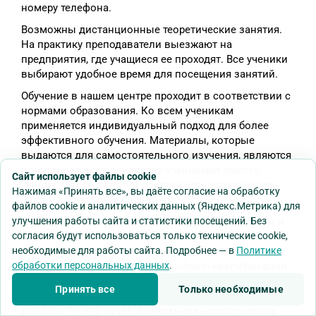
номеру телефона.
Возможны дистанционные теоретические занятия.
На практику преподаватели выезжают на
предприятия, где учащиеся ее проходят. Все ученики
выбирают удобное время для посещения занятий.
Обучение в нашем центре проходит в соответствии с
нормами образования. Ко всем ученикам
применяется индивидуальный подход для более
эффективного обучения. Материалы, которые
выдаются для самостоятельного изучения, являются
понятными для восприятия учениками любого
Сайт использует файлы cookie
уровня. После каждого занятия есть возможность
Нажимая «Принять все», вы даёте согласие на обработку
задать вопрос преподавателю.
файлов cookie и аналитических данных (Яндекс.Метрика) для
В нашей компании постоянно ведутся разработки и
улучшения работы сайта и статистики посещений. Без
доработки программ обучения. С каждым годом в
согласия будут использоваться только технические cookie,
списках нашего центра можно встретить больше
необходимые для работы сайта. Подробнее — в
Политике
различных программ по повышению квалификации
обработки персональных данных
.
или профессиональной переподготовки.
Принять все
Только необходимые
Направлений много, поэтому каждый сможет найти
для себя то, что хочет. Выпускники нашего центра