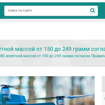
авная
О компании
АУЦ
Готовые решения
Новости
Свед
ётной массой от 150 до 249 грамм сог
БВС взлётной массой от 150 до 249 грамм согласно Правил