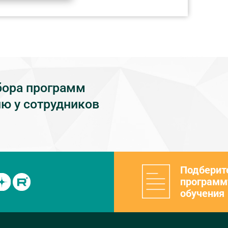
бора программ
ю у сотрудников
Подберит
программ
обучения