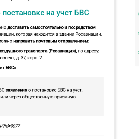
 постановке на учет БВС
ожно
доставить самостоятельно и посредством
иации, которая находится в здании Росавиации.
 можно
направить почтовым отправлением
:
воздушного транспорта (Росавиация)
, по адресу:
пект, д. 37, корп. 2.
ет БВС»
.
БВС
заявления
о постановке БВС на учет,
или через общественную приемную
i/?id=9077