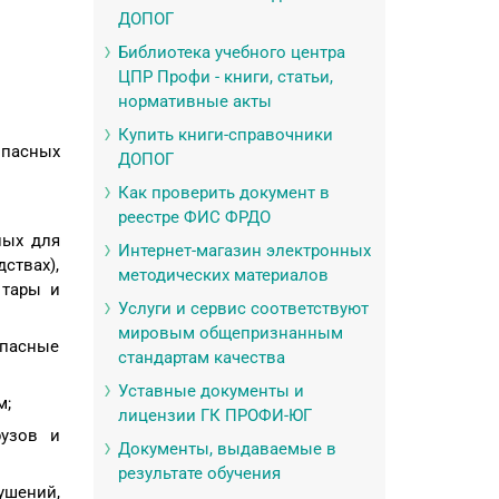
ДОПОГ
Библиотека учебного центра
ЦПР Профи - книги, статьи,
нормативные акты
Купить книги-справочники
опасных
ДОПОГ
Как проверить документ в
реестре ФИС ФРДО
ных для
Интернет-магазин электронных
твах),
методических материалов
 тары и
Услуги и сервис соответствуют
мировым общепризнанным
опасные
стандартам качества
Уставные документы и
м;
лицензии ГК ПРОФИ-ЮГ
рузов и
Документы, выдаваемые в
результате обучения
ушений,