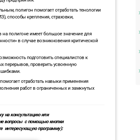
еду предприятия.
льным, полигон помогает отработать тенологии
), способы крепления, страховки,
в на полигоне имеет большое значение для
нности» в случае возникновения критической
озможность подготовить специалистов к
х перерывов, проверить усвоенную
ошибками.
помогает отработать навыки применения
олнения работ в ограниченных и замкнутых
ку на консультацию или
ие вопросы с помощью кнопки
те
интересующую программу
):