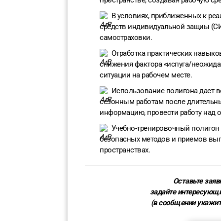
пространстве, создавая рабочую ср
В условиях, приближенных к реа
средств индивидуальной защиы (СИЗ
самостраховки.
Отработка практических навыко
снижения фактора «испуга/неожида
ситуации на рабочем месте.
Использование полигона дает в
сезонным работам после длительны
информацию, провести работу над 
Учебно-тренировочный полигон 
безопасных методов и приемов вып
пространствах.
Оставьте заяв
задайте интересующ
(в сообщении укажи