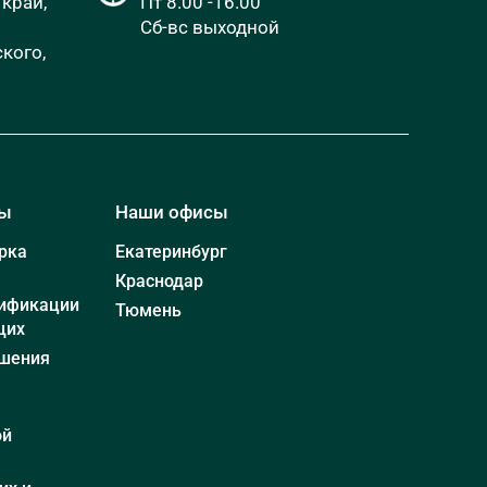
край,
Пт 8.00 -16.00
Сб-вс выходной
кого,
мы
Наши офисы
рка
Екатеринбург
Краснодар
ификации
Тюмень
щих
шения
ой