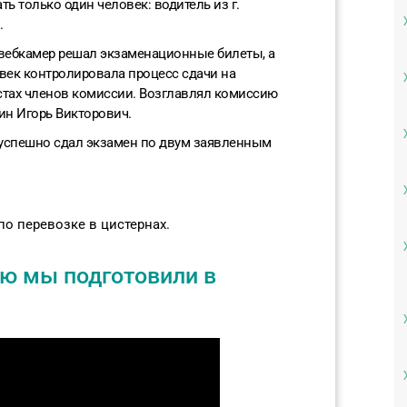
ь только один человек: водитель из г.
.
вебкамер решал экзаменационные билеты, а
век контролировала процесс сдачи на
стах членов комиссии. Возглавлял комиссию
н Игорь Викторович.
успешно сдал экзамен по двум заявленным
о перевозке в цистернах.
ю мы подготовили в