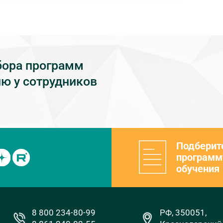
бора программ
ю у сотрудников
Подберит
программ
обучения
8 800 234-80-99
РФ, 350051,