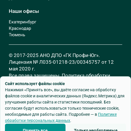
Наши офисы
Екатеринбург
Краснодар
Тюмень
© 2017-2025 АНО ДПО «ГК Профи-Юг».
Лицензия № Л035-01218-23/00345757 от 12
мая 2020 г.
Все права защищены.
Политика обработки
персональных данных
Сайт использует файлы cookie
Нажимая «Принять все», вы даёте согласие на обработку
файлов cookie и аналитических данных (Яндекс.Метрика) для
улучшения работы сайта и статистики посещений. Без
согласия будут использоваться только технические cookie,
необходимые для работы сайта. Подробнее — в
Политике
обработки персональных данных
.
Разработка сайта
—
Godman.ru
Принять все
Только необходимые