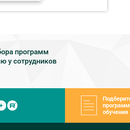
бора программ
ю у сотрудников
Подберит
программ
обучения