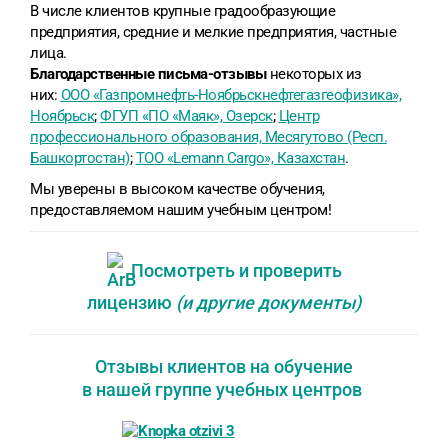
В числе клиентов крупные градообразующие
предприятия, средние и мелкие предприятия, частные
лица.
Благодарственные письма-отзывы
некоторых из
них:
ООО «Газпромнефть-Ноябрьскнефтегазгеофизика»,
Ноябрьск
;
ФГУП «ПО «Маяк», Озерск
;
Центр
профессионального образования, Месягутово (Респ.
Башкортостан)
;
TOO «Lemann Cargo», Казахстан
.
Мы уверены в высоком качестве обучения,
предоставляемом нашим учебным центром!
Посмотреть и проверить
лицензию
(и другие документы)
Отзывы клиентов на обучение
в нашей группе учебных центров