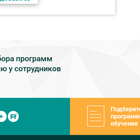
бора программ
ю у сотрудников
Подберит
программ
обучения