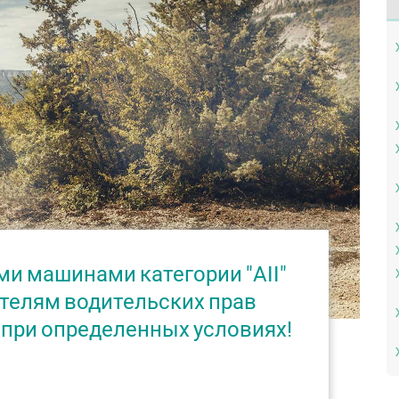
и машинами категории "AII"
телям водительских прав
D" при определенных условиях!