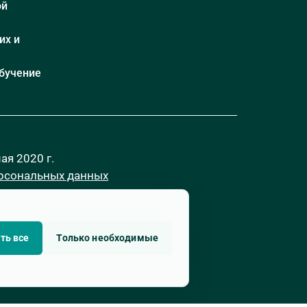
ой
их и
бучение
я 2020 г.
ерсональных данных
ть все
Только необходимые