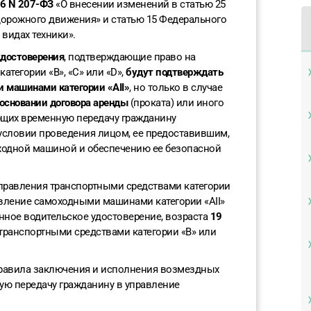
26 N 207-ФЗ
«О внесении изменений в статью 25
дорожного движения» и статью 15 Федерального
видах техники».
удостоверения
, подтверждающие право на
тегории «B», «C» или «D»,
будут подтверждать
 машинами категории «AII»
, но только в случае
 основании договора аренды
(проката) или иного
ющих временную передачу гражданину
условии проведения лицом, ее предоставившим,
ходной машиной и обеспечению ее безопасной
управления транспортными средствами категории
авление самоходными машинами категории «AII»
ное водительское удостоверение, возраста
19
транспортными средствами категории «B» или
правила заключения и исполнения возмездных
ую передачу гражданину в управление