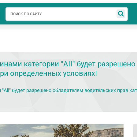
авная
О компании
АУЦ
Готовые решения
Новости
Свед
ами категории "AII" будет разрешено
" при определенных условиях!
II" будет разрешено обладателям водительских прав катег