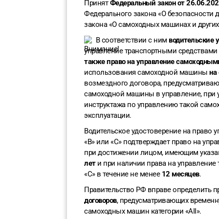
Принят
Федеральный закон от 26.06.20
Федерального закона «О безопасности 
закона «О самоходных машинах и других 
В соответствии с ним
водительские 
управление транспортными средствами ка
также право на управление самоходными
использования самоходной машины
на
возмездного договора, предусматрива
самоходной машины в управление, при 
инструктажа по управлению такой само
эксплуатации.
Водительское удостоверение на право 
«B» или «C» подтверждает право на упр
при достижении лицом, имеющим указан
лет
и при наличии права на управление 
«C» в течение не менее
12 месяцев
.
Правительство РФ вправе определить 
договоров
, предусматривающих временн
самоходных машин категории «AII».