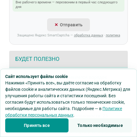
Вне рабочего времени — перезвоним в первый час следующего
дня
Отправить
Защищено Яндекс SmartCaptcha —
обработка данных
·
политика
БУДЕТ ПОЛЕЗНО
Сайт использует файлы cookie
С 1 сентября 2025 года меняется порядок
Нажимая «Принять все», вы даёте согласие на обработку
проведения инструктажей по пожарной
файлов cookie и аналитических данных (Яндекс.Метрика) для
безопасности
улучшения работы сайта и статистики посещений. Без
Пожарная безопасность: кого коснется новый
согласия будут использоваться только технические cookie,
Приказ МЧС №1120
необходимые для работы сайта. Подробнее — в
Политике
обработки персональных данных
.
Вебинары по пожарной безопасности: 23
сентября
Принять все
Только необходимые
Демоверсии курсов по пожарной безопасности