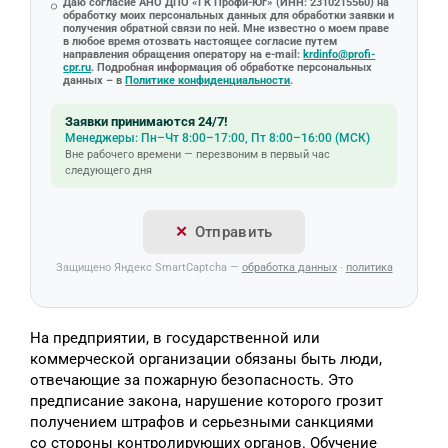
Даю согласие АНО ДПО «ГК Профи-Юг» (ИНН: 2310215560) на
обработку моих персональных данных для обработки заявки и
получения обратной связи по ней. Мне известно о моем праве
в любое время отозвать настоящее согласие путем
направления обращения оператору на e-mail:
krdinfo@profi-
cpr.ru
. Подробная информация об обработке персональных
данных – в
Политике конфиденциальности
.
Заявки принимаются 24/7!
Менеджеры: Пн–Чт 8:00–17:00, Пт 8:00–16:00 (МСК)
Вне рабочего времени — перезвоним в первый час
следующего дня
Отправить
Защищено Яндекс SmartCaptcha —
обработка данных
·
политика
На предприятии, в государственной или
коммерческой организации обязаны быть люди,
отвечающие за пожарную безопасность. Это
предписание закона, нарушение которого грозит
получением штрафов и серьезными санкциями
со стороны контролирующих органов. Обучение